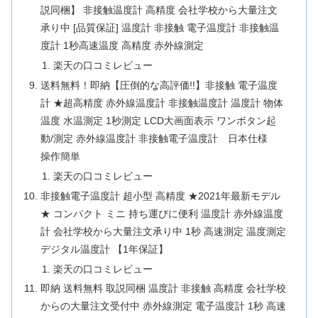
説同梱】 非接触温度計 高精度 会社学校から大量注文
承り中 [品質保証] 温度計 非接触 電子温度計 非接触温
度計 1秒高速温度 高精度 赤外線測定
楽天の口コミレビュー
送料無料！即納【圧倒的な高評価!!】非接触 電子温度
計 ★超高精度 赤外線温度計 非接触温度計 温度計 物体
温度 水温測定 1秒測定 LCD大画面表示 ワンボタン起
動/測定 赤外線温度計 非接触電子温度計 日本仕様
操作簡単
楽天の口コミレビュー
非接触電子温度計 超小型 高精度 ★2021年最新モデル
★ コンパクト ミニ 持ち運びに便利 温度計 赤外線温度
計 会社学校から大量注文承り中 1秒 高速測定 温度測定
デジタル温度計 【1年保証】
楽天の口コミレビュー
即納 送料無料 取説同梱 温度計 非接触 高精度 会社学校
からの大量注文受付中 赤外線測定 電子温度計 1秒 高速