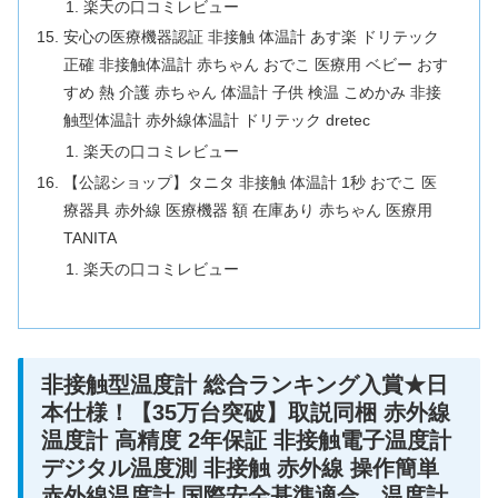
楽天の口コミレビュー
安心の医療機器認証 非接触 体温計 あす楽 ドリテック
正確 非接触体温計 赤ちゃん おでこ 医療用 ベビー おす
すめ 熱 介護 赤ちゃん 体温計 子供 検温 こめかみ 非接
触型体温計 赤外線体温計 ドリテック dretec
楽天の口コミレビュー
【公認ショップ】タニタ 非接触 体温計 1秒 おでこ 医
療器具 赤外線 医療機器 額 在庫あり 赤ちゃん 医療用
TANITA
楽天の口コミレビュー
非接触型温度計 総合ランキング入賞★日
本仕様！【35万台突破】取説同梱 赤外線
温度計 高精度 2年保証 非接触電子温度計
デジタル温度測 非接触 赤外線 操作簡単
赤外線温度計 国際安全基準適合 温度計