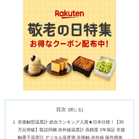
目次
非接触型温度計 総合ランキング入賞★日本仕様！【35
万台突破】取説同梱 赤外線温度計 高精度 2年保証 非接
触電子温度計 デジタル温度測 非接触 赤外線 操作簡単