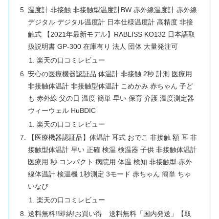
温度計 非接触 非接触型温度計BW 赤外線温度計 赤外線
デジタル デジタル温度計 日本仕様温度計 高精度 非接
触式 【2021年最新モデル】RABLISS KO132 日本語取
扱説明書 GP-300 在庫有り 法人 団体 大量発注可
楽天の口コミレビュー
安心の医療機器認証品 体温計 非接触 2秒 計測 医療用
非接触体温計 非接触型体温計 こめかみ 赤ちゃん 子ど
も 赤外線 父の日 温度 簡単 早い 保育 介護 温度測定器
ウィーウェル HuBDIC
楽天の口コミレビュー
【医療機器認証品】体温計 耳式 おでこ 非接触 額 耳 非
接触型体温計 早い 正確 検温 検温器 子供 非接触体温計
医療用 秒 コンパクト 病院用 体温 検知 非接触型 赤外
線体温計 検温機 1秒測定 3モード 赤ちゃん 簡単 ちゃ
いなび
楽天の口コミレビュー
送料無料!!即納!お買い得 送料無料「国内発送」【取