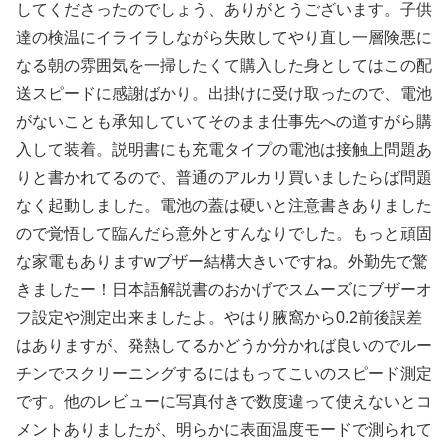
してくださったのでしょう、ありがとうございます。子供
達の検温にイライラしながら失敗してやり直し一層険悪に
なる朝の雰囲気を一掃したくて購入した身としてはこの配
送スピードに感謝ばかり。出掛けに受け取ったので、電池
がないことも承知していてそのまま仕事先への道すがら購
入して装着。説明書にも充電タイプの電池は接触上問題あ
りと書かれてるので、普通のアルカリ買いましたらば問題
なく起動しました。電池の蓋は硬いと注意書きありました
ので覚悟して臨んだら意外とすんなりでした。もっと頑固
な家電もありますwブザー結構大きいですね。外勤先で驚
きましたー！日本語解説書のおかげでスムーズにブザーオ
フ設定や測定出来ましたよ。やはり腋窩から0.2前後誤差
はありますが、発熱してるかどうか分かれば良いのでルー
チンでスクリーニングするにはもってこいのスピード測定
です。他のレビューに写真付きで数度違って使えないとコ
メントありましたが、明らかに表面温度モードで測られて