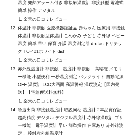
温度 発熱アラーム付き 非接触温度計 非接触型 電池式
簡単 操作 デジタル
楽天の口コミレビュー
体温計 非接触 医療機器認証品 赤ちゃん 医療用 非接触
体温計 非接触型体温計 こめかみ 子ども 赤外線 ベビー
温度 簡単 早い 保育 介護 温度測定器 dretec ドリテッ
ク TO-401ホワイト dish
楽天の口コミレビュー
赤外線温度計 非接触 温度計 非接触 高精確 メモリ
ー機能 小型便利 一秒温度測定 バックライト 自動電源
OFF 温度計 LCD大画面 高温警報 温度測定【国内発
送】【宅急便送料無料】
楽天の口コミレビュー
急速出荷 非接触温度計 取説同梱 温度計 2年品質保証
超高精度 デジタル デジタル温度計 赤外線温度計 ブザ
ー機能 電子温度計 早い 簡単操作 在庫あり 赤外線測
定 非接触赤外線温度計