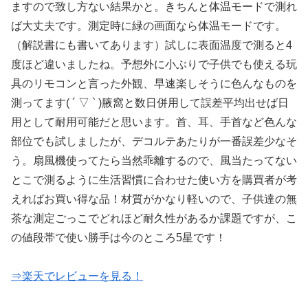
ますので致し方ない結果かと。きちんと体温モードで測れ
ば大丈夫です。測定時に緑の画面なら体温モードです。
（解説書にも書いてあります）試しに表面温度で測ると4
度ほど違いましたね。予想外に小ぶりで子供でも使える玩
具のリモコンと言った外観、早速楽しそうに色んなものを
測ってます( ´ ▽ ` )腋窩と数日併用して誤差平均出せば日
用として耐用可能だと思います。首、耳、手首など色んな
部位でも試しましたが、デコルテあたりが一番誤差少なそ
う。扇風機使ってたら当然乖離するので、風当たってない
とこで測るように生活習慣に合わせた使い方を購買者が考
えればお買い得な品！材質がかなり軽いので、子供達の無
茶な測定ごっこでどれほど耐久性があるか課題ですが、こ
の値段帯で使い勝手は今のところ5星です！
⇒楽天でレビューを見る！