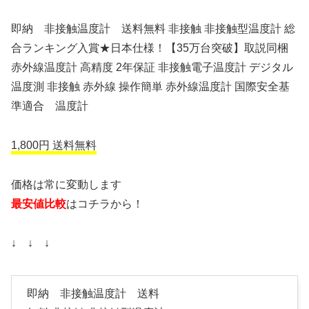
即納 非接触温度計 送料無料 非接触 非接触型温度計 総
合ランキング入賞★日本仕様！【35万台突破】取説同梱
赤外線温度計 高精度 2年保証 非接触電子温度計 デジタル
温度測 非接触 赤外線 操作簡単 赤外線温度計 国際安全基
準適合 温度計
1,800円 送料無料
価格は常に変動します
最安値比較
はコチラから！
↓ ↓ ↓
即納 非接触温度計 送料