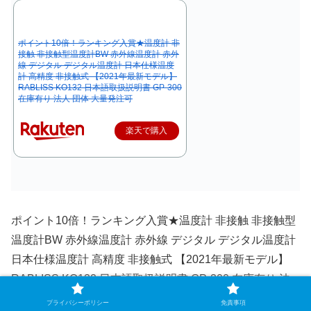
ポイント10倍！ランキング入賞★温度計 非
接触 非接触型温度計BW 赤外線温度計 赤外
線 デジタル デジタル温度計 日本仕様温度
計 高精度 非接触式 【2021年最新モデル】
RABLISS KO132 日本語取扱説明書 GP-300
在庫有り 法人 団体 大量発注可
楽天で購入
ポイント10倍！ランキング入賞★温度計 非接触 非接触型
温度計BW 赤外線温度計 赤外線 デジタル デジタル温度計
日本仕様温度計 高精度 非接触式 【2021年最新モデル】
RABLISS KO132 日本語取扱説明書 GP-300 在庫有り 法
人 団体 大量発注可
プライバシーポリシー
免責事項