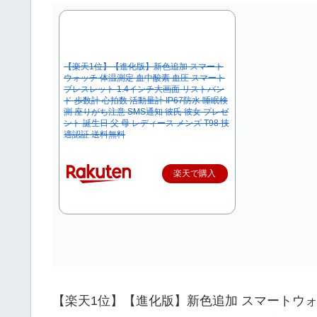
【楽天1位】【進化版】新色追加 スマート
ウォッチ 体温測定 血中酸素 血圧 スマート
ブレスレット 1.4インチ大画面 リストバン
ド 歩数計 心拍数 活動量計 IP67防水 睡眠検
測 座りがち注意 SMS通知 彼氏 彼女 プレゼ
ント 誕生日 父 母 レディース メンズ T98 技
適認証 送料無料
楽天で購入
【楽天1位】【進化版】新色追加 スマートウォ