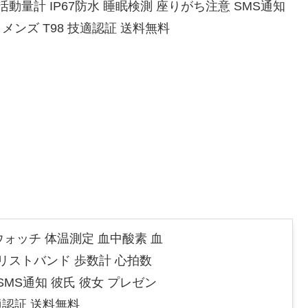
活動量計 IP67防水 睡眠検測 座りがち注意 SMS通知
 メンズ T98 技適認証 送料無料
ォッチ 体温測定 血中酸素 血
 リストバンド 歩数計 心拍数
SMS通知 彼氏 彼女 プレゼン
技適認証 送料無料